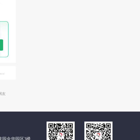
学
网友
技园金华园区3楼