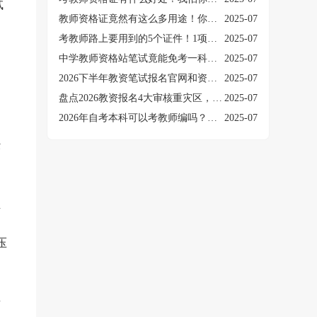
试
教师资格证竟然有这么多用途！你还不知道？
2025-07
考教师路上要用到的5个证件！1项丢失后无法补办！
2025-07
中学教师资格站笔试竟能免考一科？这6大“新增学科”了解一下！
2025-07
2026下半年教资笔试报名官网和资格！同学们遇到了哪些问题→
2025-07
盘点2026教资报名4大审核重灾区，缺少这项资料直接再等半年！
2025-07
2026年自考本科可以考教师编吗？想当老师的看过来
2025-07
经
科
压
两