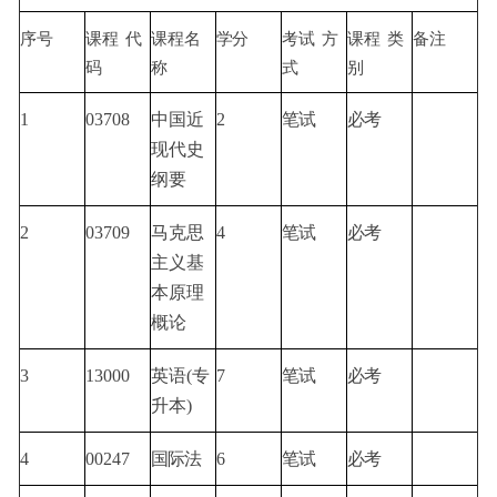
序号
课程
代
课程名
学分
考试
方
课程
类
备注
码
称
式
别
1
03708
中国近
2
笔试
必考
现代史
纲要
2
03709
马克思
4
笔试
必考
主义基
本原理
概论
3
13000
英语
(专
7
笔试
必考
升本)
4
00247
国际法
6
笔试
必考