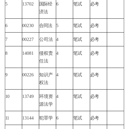
5
13702
国际经
6
笔试
必考
济法
6
00230
合同法
5
笔试
必考
7
00227
公司法
4
笔试
必考
8
14081
侵权责
4
笔试
必考
任法
9
00226
知识产
4
笔试
必考
权法
10
13749
环境资
4
笔试
必考
源法学
11
13144
犯罪学
6
笔试
必考