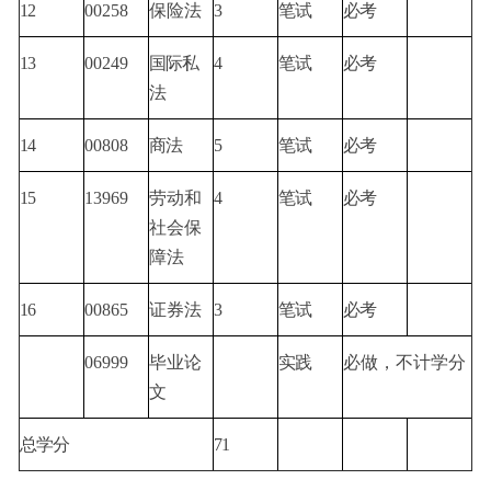
12
00258
保险法
3
笔试
必考
13
00249
国际私
4
笔试
必考
法
14
00808
商法
5
笔试
必考
15
13969
劳动和
4
笔试
必考
社会保
障法
16
00865
证券法
3
笔试
必考
06999
毕业论
实践
必做，不计学分
文
总学分
71