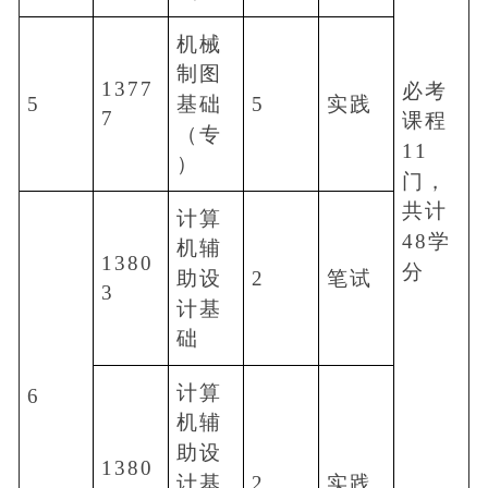
机械
制图
1377
必考
5
5
实践
基础
7
课程
（专
11
）
门，
共计
计算
48学
机辅
1380
分
2
笔试
助设
3
计基
础
计算
6
机辅
助设
1380
2
实践
计基