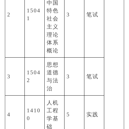
中国
1504
特色
2
3
笔试
1
社会
主义
理论
体系
概论
思想
1504
道德
3
3
笔试
2
与法
治
人机
1410
工程
4
5
实践
0
学基
础