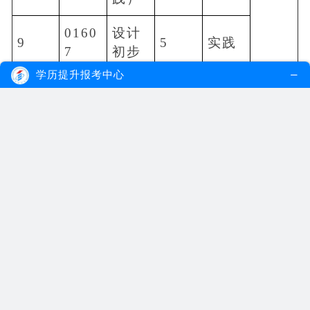
0160
设计
9
5
实践
7
初步
学历提升报考中心
0068
设计
10
4
笔试
8
概论
0431
设计
11
5
实践
3
素描
0159
基础
12
8
实践
4
构成
色彩
0484
13
5
实践
（实
9
践）