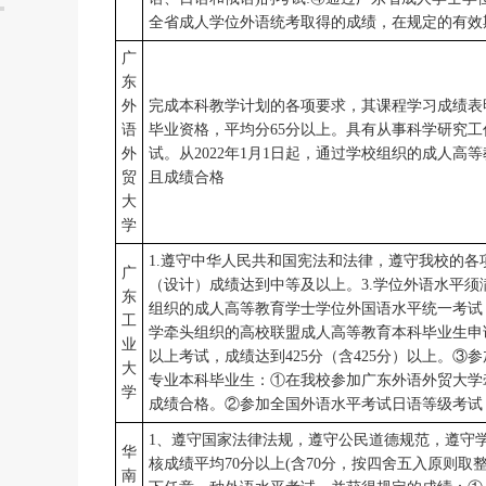
全省成人学位外语统考取得的成绩，在规定的有效
广
东
外
完成本科教学计划的各项要求，其课程学习成绩表
语
毕业资格，平均分65分以上。具有从事科学研究
外
试。从2022年1月1日起，通过学校组织的成人
贸
且成绩合格
大
学
1.遵守中华人民共和国宪法和法律，遵守我校的各
广
（设计）成绩达到中等及以上。3.学位外语水平须满
东
组织的成人高等教育学士学位外国语水平统一考试
工
学牵头组织的高校联盟成人高等教育本科毕业生申
业
以上考试，成绩达到425分（含425分）以上。③
大
专业本科毕业生：①在我校参加广东外语外贸大学
学
成绩合格。②参加全国外语水平考试日语等级考试
1、遵守国家法律法规，遵守公民道德规范，遵守
华
核成绩平均70分以上(含70分，按四舍五入原则取整
南