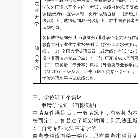
下任意一种外语水平考试，并获得规定的成绩：① 
农
学位外国语水平全省统一考试，成绩合格;③高等教
业
课程)统考(非互认课程、免考)成绩合格；【新增加
大
级及以上，成绩达到425分及以上且在中国教育考
学
试网可查。
各科成绩达60分以上(含60分)通过学位论文答
教育本科毕业生学业水平测试（含外国语水平测试
汕
绩：（1）全国大学英语四级（或六级）考试 42
头
格（非英语类专业学生）；（3）广东省成人高等
大
（二）或英语（专升本）课程（外语类专业教学计
学
（METS）三级及以上证书（医学类专业学生）
学位外语水平考试成绩合格。
三、学位证五个雷区
1、申请学位证书有限期内
申请条件满足后，一般情况下，有效期为本
校而定）。如若过了规定时间，则无法重新
2、自考专科无法申请学位
自考专科没有学士学位，只有自考本科并满