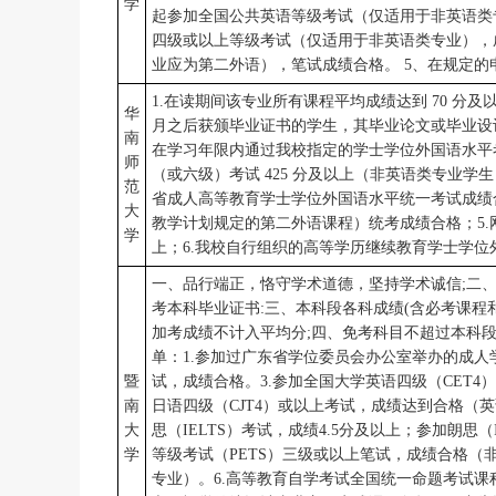
学
起参加全国公共英语等级考试（仅适用于非英语类专
四级或以上等级考试（仅适用于非英语类专业），成绩
业应为第二外语），笔试成绩合格。 5、在规定的
1.在读期间该专业所有课程平均成绩达到 70 分及以
华
月之后获颁毕业证书的学生，其毕业论文或毕业设计
南
在学习年限内通过我校指定的学士学位外国语水平
师
（或六级）考试 425 分及以上（非英语类专业学
范
省成人高等教育学士学位外国语水平统一考试成绩
大
教学计划规定的第二外语课程）统考成绩合格；5.网
学
上；6.我校自行组织的高等学历继续教育学士学位
一、品行端正，恪守学术道德，坚持学术诚信;二、
考本科毕业证书:三、本科段各科成绩(含必考课程
加考成绩不计入平均分;四、免考科目不超过本科段
单：1.参加过广东省学位委员会办公室举办的成人
暨
试，成绩合格。3.参加全国大学英语四级（CET
南
日语四级（CJT4）或以上考试，成绩达到合格（英
大
思（IELTS）考试，成绩4.5分及以上；参加朗思
学
等级考试（PETS）三级或以上笔试，成绩合格（非
专业）。6.高等教育自学考试全国统一命题考试