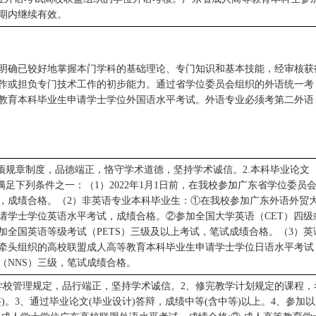
期内继续有效。
明确已较好地掌握本门学科的基础理论、专门知识和基本技能，经审核获
工作或担负专门技术工作的初步能力。通过省学位委员会组织的外语统一考
高等教育本科毕业生申请学士学位外国语水平考试。外语专业必须考第二外语
项规章制度，品德端正，恪守学术道德，坚持学术诚信。2.本科毕业论文
足下列条件之一：（1）2022年1月1日前，在我校参加广东省学位委员
，成绩合格。（2）非英语专业本科毕业生：①在我校参加广东外语外贸
请学士学位英语水平考试，成绩合格。②参加全国大学英语（CET）四级
参加全国英语等级考试（PETS）三级及以上考试，笔试成绩合格。（3）英
牵头组织的高校联盟成人高等教育本科毕业生申请学士学位日语水平考试
（NNS）三级，笔试成绩合格。
学校管理规定，品行端正，坚持学术诚信。2、修完教学计划规定的课程，
)。3、通过毕业论文(毕业设计)答辩，成绩中等(含中等)以上。4、参加以