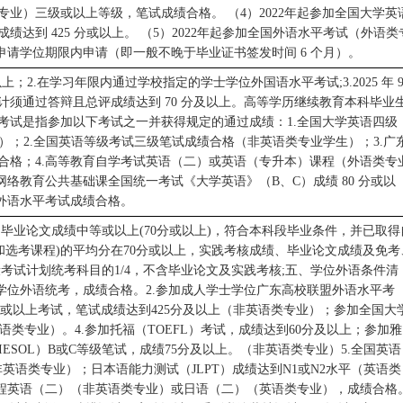
业）三级或以上等级，笔试成绩合格。 （4）2022年起参加全国大学英
达到 425 分或以上。 （5）2022年起参加全国外语水平考试（外语类
申请学位期限内申请（即一般不晚于毕业证书签发时间 6 个月）。
上；2.在学习年限内通过学校指定的学士学位外国语水平考试;3.2025 年 
须通过答辩且总评成绩达到 70 分及以上。高等学历继续教育本科毕业
考试是指参加以下考试之一并获得规定的通过成绩：1.全国大学英语四级
生）；2.全国英语等级考试三级笔试成绩合格（非英语类专业学生）；3.广
合格；4.高等教育自学考试英语（二）或英语（专升本）课程（外语类专
络教育公共基础课全国统一考试《大学英语》（B、C）成绩 80 分或以
外语水平考试成绩合格。
毕业论文成绩中等或以上(70分或以上)，符合本科段毕业条件，并已取得
和选考课程)的平均分在70分或以上，实践考核成绩、毕业论文成绩及免考
考试计划统考科目的1/4，不含毕业论文及实践考核;五、学位外语条件清
学位外语统考，成绩合格。2.参加成人学士学位广东高校联盟外语水平考
4）或以上考试，笔试成绩达到425分及以上（非英语类专业）；参加全国大
语类专业）。4.参加托福（TOEFL）考试，成绩达到60分及以上；参加雅
（IESOL）B或C等级笔试，成绩75分及以上。（非英语类专业）5.全国英语
英语类专业）；日本语能力测试（JLPT）成绩达到N1或N2水平（英语类
课程英语（二）（非英语类专业）或日语（二）（英语类专业），成绩合格