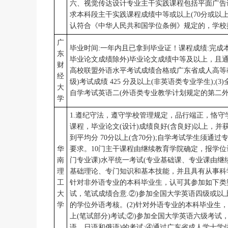
六、视觉传达设计专业主干实践课程包括平面广告
求本科段主干实践课程成绩中等或以上(70分或以
认符合《中华人民共和国学位条例》规定的，学校
广
毕业时间:一年内且已拿到毕业证！课程成绩:完成本
东
毕业论文成绩除外)毕业论文成绩中等及以上，且通过
财
高校联盟外语水平考试成绩合格或广东省成人高等教
经
级)考试成绩 425 分及以上(非英语类专业学生);
大
自学考试英语二(外语类专业教学计划规定的第二外
学
1.遵纪守法，遵守学校管理规定，品行端正，恪守
课程，毕业论文(设计)成绩良好(含良好)以上，并
到平均分 70分以上(含70分);自学考试学生须
华
要求。10门主干课程由继续教育学院确定，报学位评
南
门专业课)水平统一考试(专业基础课、专业课由继
理
基础理论、专门知识和基本技能，并且具有从事科学
工
针对非外语专业的本科毕业生，认可其参加如下类型考
大
试，笔试成绩合意.②)参加全国大学英语四级或以上
学
的学位外语考核。(2)针对外语专业的本科毕业生
上(笔试部分)考试;②)参加全国大学英语六级考试，
语、日语和俄语)的考试:④通过广东省成人学士