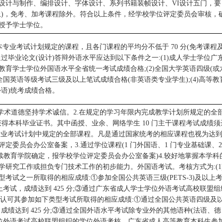
设计与制作、编排设计、字体设计、系列书籍装帧设计、VI设计五门，要
上)，免考、加考课程除外。符合以上条件，经学校学位评定委员会审核，
授予学士学位。
专业考试计划规定的课程，且各门课程的平均分不低于 70 分(免考课程
毕业论文(设计)答辩外语水平应达到以下条件之一:(1)成人学士学位广
育学士学位外国语水平全省统一考试成绩合格;(2)全国大学英语四级(或
(3)全国英语等级考试三级及以上笔试成绩合格(非英语类专业学生);(4)高等教
语)统考成绩合格。
学术道德坚持学术诚信。2.在规定的学习年限内完成教学计划所规定的全
获得本科毕业证书。其中函授、业余、网络学生 10 门主干课程考试成绩须
通过专业考试计划中规定的全部课程。凡是通过国家统考的相应课程也视为达
定委员会办公室备案，3.通过学位课程(1 门外国语、1 门专业基础课、2
续教育学院确定，报学校学位评定委员会办公室备案)4.较好地掌握本学科
研究工作或担负专门技术工作的初步能力。外国语考试。考核方式为:(1
试之一所取得的相应成绩:①参加全国公共英语三级(PETS-3)及以上
考试，成绩达到 425 分;③通过广东省成人学士学位外语考试高校联盟组
，认可其参加如下类型考试所取得的相应成绩:①通过全国公共英语四级及
成绩达到 425 分;③通过全国外语水平考试除专业外的其他语种(法语、德
学位外语考试高校联盟组织的学位外语考核。广东省成人高等教育本科生参