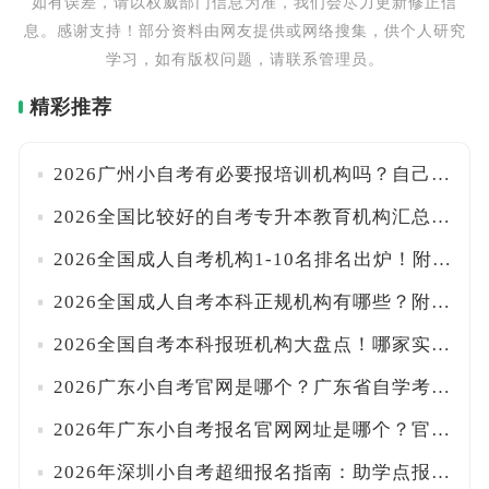
如有误差，请以权威部门信息为准，我们会尽力更新修正信
息。感谢支持！部分资料由网友提供或网络搜集，供个人研究
学习，如有版权问题，请联系管理员。
精彩推荐
2026广州小自考有必要报培训机构吗？自己能报名吗？附官方入口与报考流程详解！
2026全国比较好的自考专升本教育机构汇总！附口碑甄别技巧与报班注意事项
2026全国成人自考机构1-10名排名出炉！附正规资质核查与避坑指南
2026全国成人自考本科正规机构有哪些？附各省办学许可查询入口及甄别方法
2026全国自考本科报班机构大盘点！哪家实力最强？附避坑挑选指南
2026广东小自考官网是哪个？广东省自学考试管理系统+助学点查找方法全汇总！一文搞定
2026年广东小自考报名官网网址是哪个？官方系统+正规助学点名单一览！！附报名路径
2026年深圳小自考超细报名指南：助学点报名入口+学费标准+统考校考时间详解！附流程