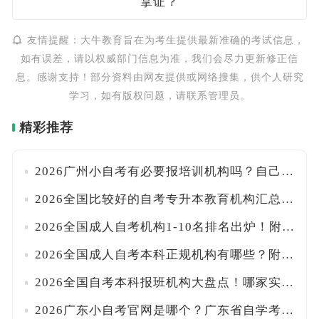
拿证？
友情提醒：大牛教育旨在为考生提供最新准确的考试信息，
如有误差，请以权威部门信息为准，我们会尽力更新修正信
息。感谢支持！部分资料由网友提供或网络搜集，供个人研究
学习，如有版权问题，请联系管理员。
精彩推荐
2026广州小自考有必要报培训机构吗？自己能报名吗？附官方入口与报考流程详解！
2026全国比较好的自考专升本教育机构汇总！附口碑甄别技巧与报班注意事项
2026全国成人自考机构1-10名排名出炉！附正规资质核查与避坑指南
2026全国成人自考本科正规机构有哪些？附各省办学许可查询入口及甄别方法
2026全国自考本科报班机构大盘点！哪家实力最强？附避坑挑选指南
2026广东小自考官网是哪个？广东省自学考试管理系统+助学点查找方法全汇总！一文搞定