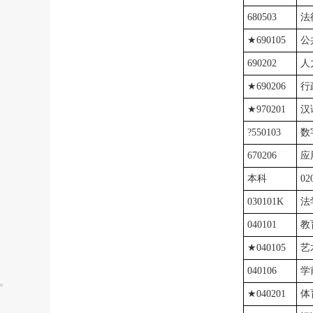
680503
法
★690105
公
690202
人
★690206
行
★970201
汉
?550103
数
670206
应
本科
02
030101K
法
040101
教
★040105
艺
040106
学
★040201
体