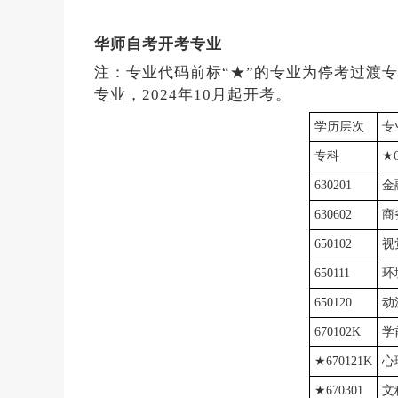
华师自考开考专业
注：专业代码前标“★”的专业为停考过渡专
专业，2024年10月起开考。
学历层次
专
专科
★6
630201
金
630602
商
650102
视
650111
环
650120
动
670102K
学
★670121K
心
★670301
文