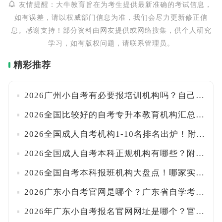
友情提醒：大牛教育旨在为考生提供最新准确的考试信息，
如有误差，请以权威部门信息为准，我们会尽力更新修正信
息。感谢支持！部分资料由网友提供或网络搜集，供个人研究
学习，如有版权问题，请联系管理员。
精彩推荐
2026广州小自考有必要报培训机构吗？自己能报名吗？附官方入口与报考流程详解！
2026全国比较好的自考专升本教育机构汇总！附口碑甄别技巧与报班注意事项
2026全国成人自考机构1-10名排名出炉！附正规资质核查与避坑指南
2026全国成人自考本科正规机构有哪些？附各省办学许可查询入口及甄别方法
2026全国自考本科报班机构大盘点！哪家实力最强？附避坑挑选指南
2026广东小自考官网是哪个？广东省自学考试管理系统+助学点查找方法全汇总！一文搞定
2026年广东小自考报名官网网址是哪个？官方系统+正规助学点名单一览！！附报名路径