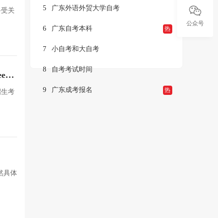
5
广东外语外贸大学自考
备受关
公众号
6
广东自考本科
热
7
小自考和大自考
8
自考考试时间
/）
9
广东成考报名
热
招生考
然具体