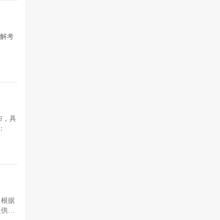
详解考
公布，具
：
。根据
提供一