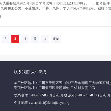
学考试重要信息2025年4月自学考试将于4月12日至13日举行。一、报考条件
人民共和国公民，不受性别、年龄、民族、学历等限制均可报考。被给予
在停考期内的考生，不得报考。 （二）报考本科专业的考生须具备国民教
3
二、报考方式（一）报考时间 3月18日15:30-21日18:00，逾期不予受
12日-13日 9:00-11:30 14:30-17:00（三）课程安排 2025年4月自学考
目”登录西藏教育考试院官网（http://zsks.edu.xizang.gov.cn/）查看！
2
3
4
5
尾页
联系我们·大牛教育
华工校区地址：广州市天河区五山路373号华南理工大学国家科
岗顶校区地址：广州天河区天河同创汇·信创大厦1203
联系电话：400-877-8003(自考 开放 成考) /400-991-8230(自考
企业邮箱：zhaosihai@daniujiaoyu.org