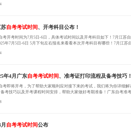
指南，涵盖从考试大纲的理解到答题技巧的掌握，帮助你在有限的时间内
4
通过率。一、自考备考方法分享重视考试大纲很多考生觉得教材内容繁多
试是根据考试大纲来出题的，所以大纲至关重要。你可以将大纲中的每个
对照教材进行学习。每次阅读教材时，带着问题去思考，并对有疑问的部
整地解答问题。合理安排学习时间大部分自考生都需要兼顾生活和工作，
江苏
自考考试时间
、开考科目公布！
为宝贵
江苏自考开考时间为7月5日-6日，具体考试时间以及开考科目如下！7月江苏
025年7月5日-6日 5月下旬左右报名来看看本次开考科目有哪些！7月江苏
考试形式相较于大自考一年只有两次的考试机会，小自考每年增加了两次
4
考小自考的考生可以更快完成所有考试，缩短了考生的毕业时间。小自考
织，需要自己学习！一年三次，每年4、7、10月统考，每次可以报考1 - 
各院校自主命题，由助学点和学校共同组织考试！一年两次，难度低！每
般都能过。这样的考试安排，报考小自考的考生在不缺考不挂
25年4月广东
自考考试时间
、准考证打印流程及备考技巧
4月自考即将开考，为了帮助大家顺利应对接下来的考试，我们将为你详细解
、备考技巧以及开考课程时间安排，帮助大家做好考期准备！广东自考准
排考试时间：4月12日~13日准考证打印时间：4月2日起准考证打印入口
8
系统输入准考证号、密码和验证码登录。先点击上方导航栏的**【报考
的【打印准考证】**按钮。进入**【打印准考证】**页面，点击打印准
保存到电脑。（二）参加考试注意事项所有考生均须凭网上自行打印的当
人有效身份证原件（含临时身份证、公安机关出具的用于参加国家教育考
4月
自考考试时间
公布