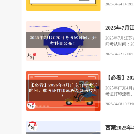
份详细的备考
2025-04-24 14:59:1
考，提升考试
杂。然而，考
记录下来，再
笔记，努力完
2025年7月
习时间显得尤
2025年7月
间考试时间：2
考科目小自考
2025-04-22 17:06:1
会，从而使报
由国家自考委组
小自考校考：
报考多科，一
【必看】20
2025年广东
考证打印流程
印（一）时间安
2025-04-08 10:33:0
省自学考试管理
点击左侧导航栏
PDF格式下载
的准考证、本
西藏2025年
照片