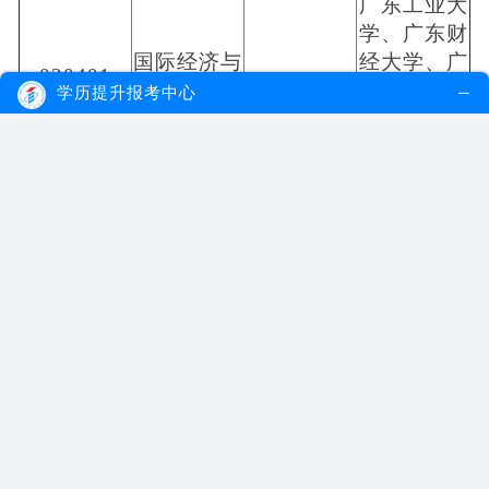
广东工业大
学、广东财
国际经济与
经大学、广
020401
贸易
东外语外贸
学历提升报考中心
大学、深圳
大学
法律仅接受
广东财经大
非法律专科
030101K
法学
学、暨南大
及以上申办
学
毕业
暨南大学、
广东财经大
030101K
法学
法律
学、华南师
范大学
华南农业大
030302
社会工作
学
华南师范大
040101
教育学