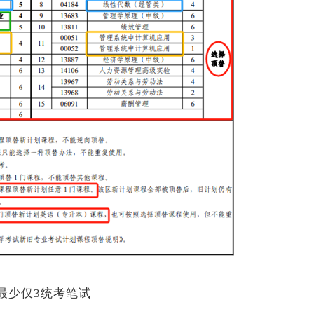
最少仅3统考笔试