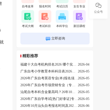
增
自考改革
报名时间
考试日历
女生专业
，
公众号
学
考试大纲
考试科目
本科学位
新旧课程
仍
是
立即咨询
就
知
精彩推荐
福建十大自考机构排名2026 哪个实力强哪个靠谱？
2026-04
有
广东自考小学教育本科科目表2026（附10月考期时间安排）
2026-05
务
2026年广东自考英语专业(本)报名须知：入口|流程|科目
2026-05
度
2026年广东自考市场营销专业（专）报名须知：入口|流程|科目
2026-05
汕尾自考本科含金量高吗？26年10月新生怎么报名
2026-05
2026年广东自学考试[热门好拿证]专业有三大推荐！
2026-05
2026年10月汕头自考报名时间及2027年下次报名表
2026-06