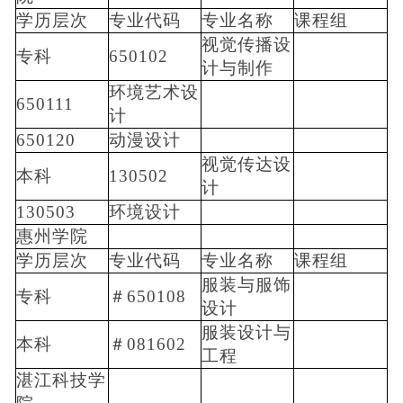
学历层次
专业代码
专业名称
课程组
视觉传播设
专科
650102
计与制作
环境艺术设
650111
计
650120
动漫设计
视觉传达设
本科
130502
计
130503
环境设计
惠州学院
学历层次
专业代码
专业名称
课程组
服装与服饰
专科
＃650108
设计
服装设计与
本科
＃081602
工程
湛江科技学