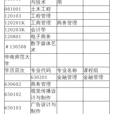
与技术
用
081001
土木工程
120103
工程管理
120201K
工商管理
商务管理
120203K
会计学
120801
电子商务
数字媒体艺
＃130508
术
华南师范大
学
学历层次
专业代码
专业名称
课程组
630201
金融管理
金融管理
630602
商务管理
视觉传播设
650102
计与制作
广告设计与
650103
制作