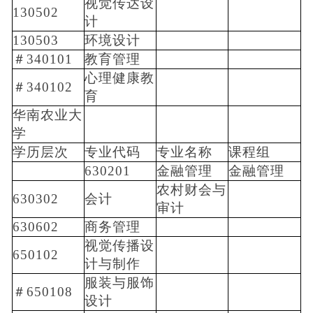
视觉传达设
130502
计
130503
环境设计
＃340101
教育管理
心理健康教
＃340102
育
华南农业大
学
学历层次
专业代码
专业名称
课程组
630201
金融管理
金融管理
农村财会与
630302
会计
审计
630602
商务管理
视觉传播设
650102
计与制作
服装与服饰
＃650108
设计