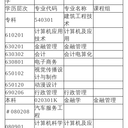
学
学历层次
专业代码
专业名称
课程组
建筑工程技
专科
540301
术
计算机应用
计算机及应
610201
技术
用
630201
金融管理
金融管理
630302
会计
会计电算化
630801
电子商务
视觉传播设
650102
计与制作
650120
动漫设计
690206
行政管理
行政管理
本科
020301K
金融学
金融管理
汽车服务工
＃080208
程
计算机科学
计算机及应
080901