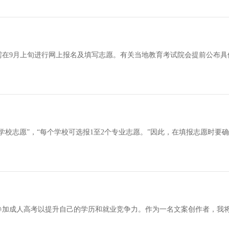
需在9月上旬进行网上报名及填写志愿。有关当地教育考试院会提前公布具
学校志愿”，“每个学校可选报1至2个专业志愿。”因此，在填报志愿时要
参加成人高考以提升自己的学历和就业竞争力。作为一名文案创作者，我