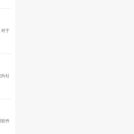
。对于
院向社
州软件