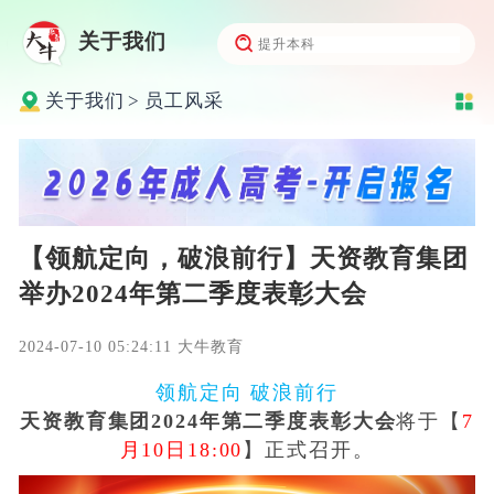
关于我们
关于我们
>
员工风采
【领航定向，破浪前行】天资教育集团
举办2024年第二季度表彰大会
2024-07-10 05:24:11 大牛教育
领航定向 破浪前行
天资教育集团2024年第二季度表彰大会
将于【
7
月10日18:00
】正式召开。