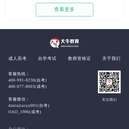
查看更多
成人高考
自学考试
教师资格证
关于我们
客服热线：
400-991-8230(自考)
400-877-8003(成考)
客服微信：
关注我们
daniujiaoyu001(自考)
OAO_1986(成考)
办公地址：