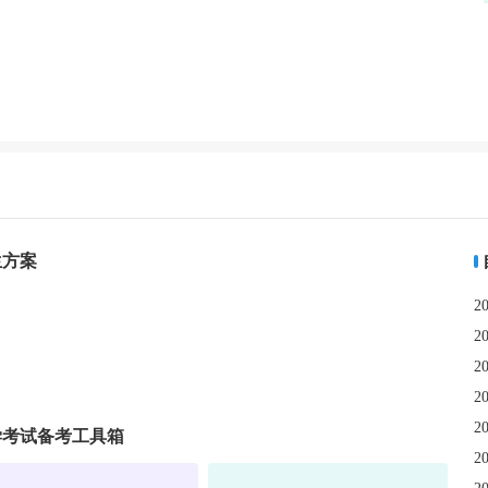
，手把手教你
为什么消防工程本科
202
程顶替流程
能1.5年申请毕业？
报名到
生方案
2
2
2
2
2
学考试备考工具箱
2