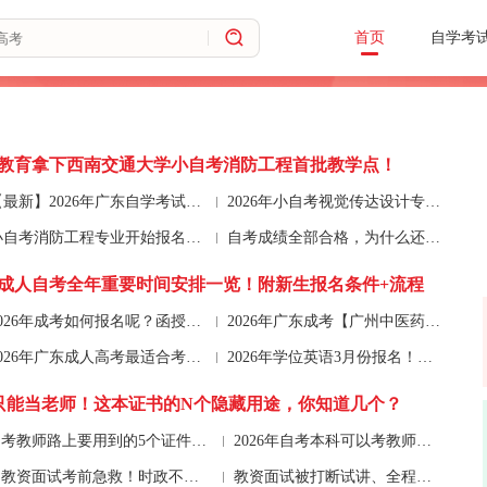
首页
自学考
教育拿下西南交通大学小自考消防工程首批教学点！
【最新】2026年广东自学考试新旧课程顶替操作全流程！
2026年小自考视觉传达设计专业，真的可以只考3科吗？
小自考消防工程专业开始报名！免考数学，统考3科
自考成绩全部合格，为什么还不能申请毕业呢？三个原因
广东成人自考全年重要时间安排一览！附新生报名条件+流程
2026年成考如何报名呢？函授站和机构两者有什么区别？
2026年广东成考【广州中医药大学】报考指南+录取分数线
2026年广东成人高考最适合考公的6大专业
2026年学位英语3月份报名！这些行为，直接取消学位证
只能当老师！这本证书的N个隐藏用途，你知道几个？
考教师路上要用到的5个证件！1项丢失后无法补办！
2026年自考本科可以考教师编吗？想当老师的看过来
教资面试考前急救！时政不会答？万能答题模板，临阵磨枪也能合格！
教资面试被打断试讲、全程没抬头看、答辩被指出各种错误...发生这些还能过吗？