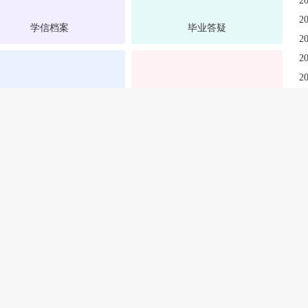
2
2
学信档案
毕业答疑
2
2
2
报名流程
学历断层
2
2
生方案
别