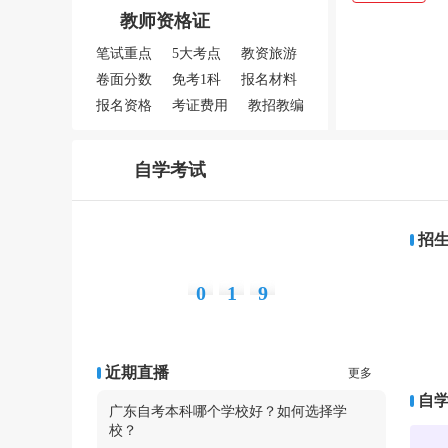
教师资格证
自考改革
笔试重点
5大考点
教资旅游
新旧课
卷面分数
免考1科
报名材料
报名资格
考证费用
教招教编
自学考试
招
距离2026年自考报名还剩
0
1
9
天
近期直播
更多
自
广东自考本科哪个学校好？如何选择学
校？