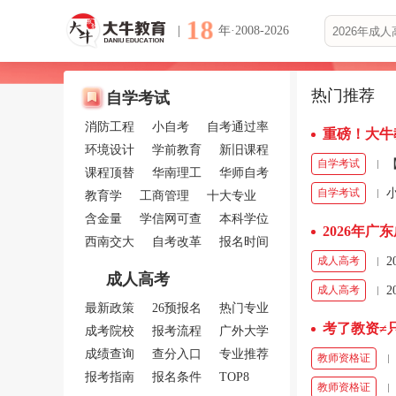
18
年·2008-2026
热门推荐
自学考试
消防工程
小自考
自考通过率
重磅！大牛
环境设计
学前教育
新旧课程
自学考试
课程顶替
华南理工
华师自考
自学考试
教育学
工商管理
十大专业
含金量
学信网可查
本科学位
2026年
西南交大
自考改革
报名时间
成人高考
成人高考
成人高考
最新政策
26预报名
热门专业
考了教资≠
成考院校
报考流程
广外大学
成绩查询
查分入口
专业推荐
教师资格证
报考指南
报名条件
TOP8
教师资格证